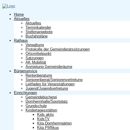
Home
Aktuelles
Aktuelles
Terminkalender
Stellenangebote
Busfahrpläne
Rathaus
Verwaltung
Protokolle der Gemeinderatssitzungen
Ortsmittelpunkt
Satzungen
AK Mobilität
Anmietung Gemeinderäume
Bürgerservice
Rentenberatung
Seniorenbeirat/Seniorenvertretung
Leitfaden für Veranstaltungen
Jugend/Jugendvertretung
Einrichtungen
Gemeindebücherei
Domherrnhalle/Sportplatz
Grundschule
Kindertagesstätten
Kids aktiv
KidsTV
Kita Domherrngärten
Kita Pfiffikus