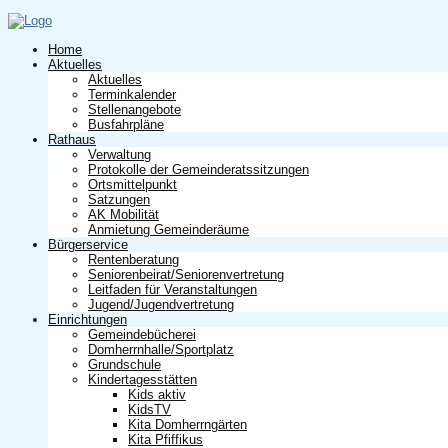
Home
Aktuelles
Aktuelles
Terminkalender
Stellenangebote
Busfahrpläne
Rathaus
Verwaltung
Protokolle der Gemeinderatssitzungen
Ortsmittelpunkt
Satzungen
AK Mobilität
Anmietung Gemeinderäume
Bürgerservice
Rentenberatung
Seniorenbeirat/Seniorenvertretung
Leitfaden für Veranstaltungen
Jugend/Jugendvertretung
Einrichtungen
Gemeindebücherei
Domherrnhalle/Sportplatz
Grundschule
Kindertagesstätten
Kids aktiv
KidsTV
Kita Domherrngärten
Kita Pfiffikus