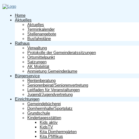
Home
Aktuelles
Aktuelles
Terminkalender
Stellenangebote
Busfahrpläne
Rathaus
Verwaltung
Protokolle der Gemeinderatssitzungen
Ortsmittelpunkt
Satzungen
AK Mobilität
Anmietung Gemeinderäume
Bürgerservice
Rentenberatung
Seniorenbeirat/Seniorenvertretung
Leitfaden für Veranstaltungen
Jugend/Jugendvertretung
Einrichtungen
Gemeindebücherei
Domherrnhalle/Sportplatz
Grundschule
Kindertagesstätten
Kids aktiv
KidsTV
Kita Domherrngärten
Kita Pfiffikus