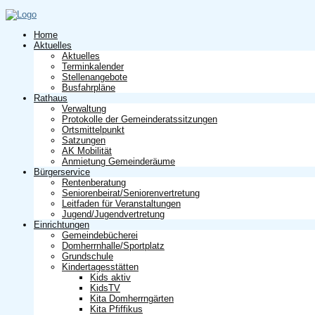
Home
Aktuelles
Aktuelles
Terminkalender
Stellenangebote
Busfahrpläne
Rathaus
Verwaltung
Protokolle der Gemeinderatssitzungen
Ortsmittelpunkt
Satzungen
AK Mobilität
Anmietung Gemeinderäume
Bürgerservice
Rentenberatung
Seniorenbeirat/Seniorenvertretung
Leitfaden für Veranstaltungen
Jugend/Jugendvertretung
Einrichtungen
Gemeindebücherei
Domherrnhalle/Sportplatz
Grundschule
Kindertagesstätten
Kids aktiv
KidsTV
Kita Domherrngärten
Kita Pfiffikus