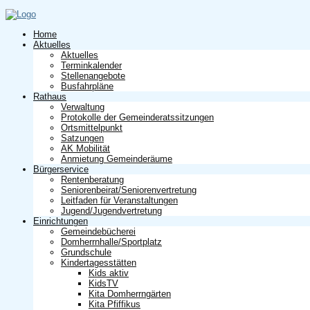
Home
Aktuelles
Aktuelles
Terminkalender
Stellenangebote
Busfahrpläne
Rathaus
Verwaltung
Protokolle der Gemeinderatssitzungen
Ortsmittelpunkt
Satzungen
AK Mobilität
Anmietung Gemeinderäume
Bürgerservice
Rentenberatung
Seniorenbeirat/Seniorenvertretung
Leitfaden für Veranstaltungen
Jugend/Jugendvertretung
Einrichtungen
Gemeindebücherei
Domherrnhalle/Sportplatz
Grundschule
Kindertagesstätten
Kids aktiv
KidsTV
Kita Domherrngärten
Kita Pfiffikus