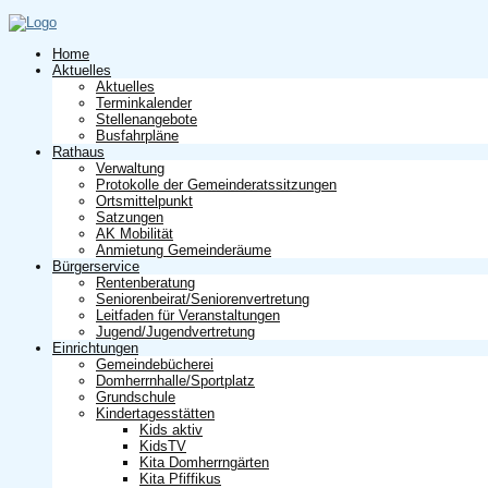
Home
Aktuelles
Aktuelles
Terminkalender
Stellenangebote
Busfahrpläne
Rathaus
Verwaltung
Protokolle der Gemeinderatssitzungen
Ortsmittelpunkt
Satzungen
AK Mobilität
Anmietung Gemeinderäume
Bürgerservice
Rentenberatung
Seniorenbeirat/Seniorenvertretung
Leitfaden für Veranstaltungen
Jugend/Jugendvertretung
Einrichtungen
Gemeindebücherei
Domherrnhalle/Sportplatz
Grundschule
Kindertagesstätten
Kids aktiv
KidsTV
Kita Domherrngärten
Kita Pfiffikus