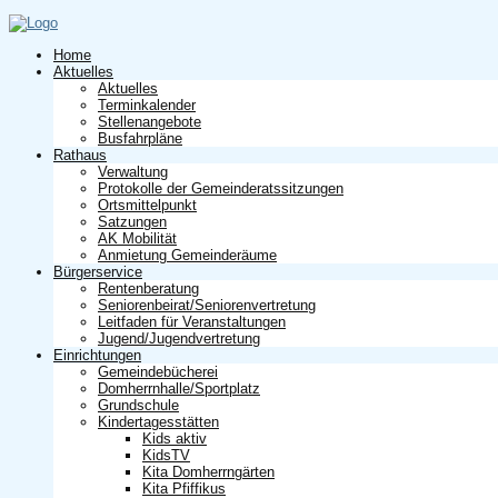
Home
Aktuelles
Aktuelles
Terminkalender
Stellenangebote
Busfahrpläne
Rathaus
Verwaltung
Protokolle der Gemeinderatssitzungen
Ortsmittelpunkt
Satzungen
AK Mobilität
Anmietung Gemeinderäume
Bürgerservice
Rentenberatung
Seniorenbeirat/Seniorenvertretung
Leitfaden für Veranstaltungen
Jugend/Jugendvertretung
Einrichtungen
Gemeindebücherei
Domherrnhalle/Sportplatz
Grundschule
Kindertagesstätten
Kids aktiv
KidsTV
Kita Domherrngärten
Kita Pfiffikus