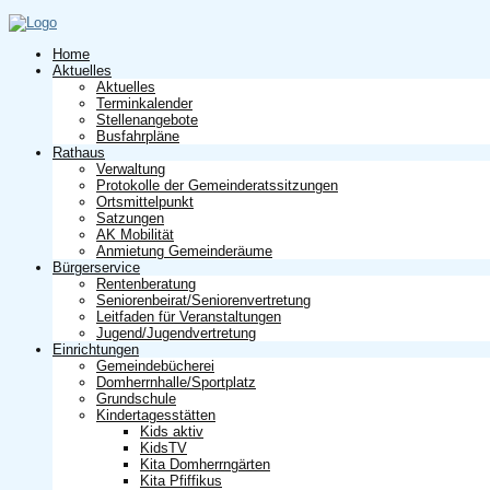
Home
Aktuelles
Aktuelles
Terminkalender
Stellenangebote
Busfahrpläne
Rathaus
Verwaltung
Protokolle der Gemeinderatssitzungen
Ortsmittelpunkt
Satzungen
AK Mobilität
Anmietung Gemeinderäume
Bürgerservice
Rentenberatung
Seniorenbeirat/Seniorenvertretung
Leitfaden für Veranstaltungen
Jugend/Jugendvertretung
Einrichtungen
Gemeindebücherei
Domherrnhalle/Sportplatz
Grundschule
Kindertagesstätten
Kids aktiv
KidsTV
Kita Domherrngärten
Kita Pfiffikus