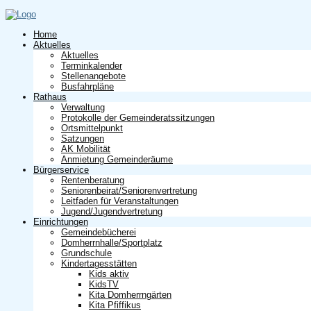
Home
Aktuelles
Aktuelles
Terminkalender
Stellenangebote
Busfahrpläne
Rathaus
Verwaltung
Protokolle der Gemeinderatssitzungen
Ortsmittelpunkt
Satzungen
AK Mobilität
Anmietung Gemeinderäume
Bürgerservice
Rentenberatung
Seniorenbeirat/Seniorenvertretung
Leitfaden für Veranstaltungen
Jugend/Jugendvertretung
Einrichtungen
Gemeindebücherei
Domherrnhalle/Sportplatz
Grundschule
Kindertagesstätten
Kids aktiv
KidsTV
Kita Domherrngärten
Kita Pfiffikus