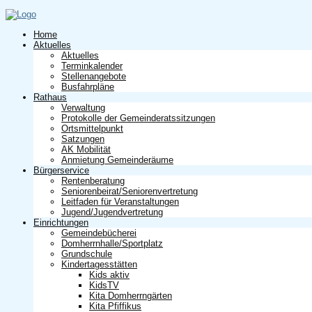
Home
Aktuelles
Aktuelles
Terminkalender
Stellenangebote
Busfahrpläne
Rathaus
Verwaltung
Protokolle der Gemeinderatssitzungen
Ortsmittelpunkt
Satzungen
AK Mobilität
Anmietung Gemeinderäume
Bürgerservice
Rentenberatung
Seniorenbeirat/Seniorenvertretung
Leitfaden für Veranstaltungen
Jugend/Jugendvertretung
Einrichtungen
Gemeindebücherei
Domherrnhalle/Sportplatz
Grundschule
Kindertagesstätten
Kids aktiv
KidsTV
Kita Domherrngärten
Kita Pfiffikus