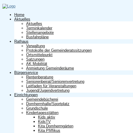
Home
Aktuelles
Aktuelles
Terminkalender
Stellenangebote
Busfahrpläne
Rathaus
Verwaltung
Protokolle der Gemeinderatssitzungen
Ortsmittelpunkt
Satzungen
AK Mobilität
Anmietung Gemeinderäume
Bürgerservice
Rentenberatung
Seniorenbeirat/Seniorenvertretung
Leitfaden für Veranstaltungen
Jugend/Jugendvertretung
Einrichtungen
Gemeindebücherei
Domherrnhalle/Sportplatz
Grundschule
Kindertagesstätten
Kids aktiv
KidsTV
Kita Domherrngärten
Kita Pfiffikus