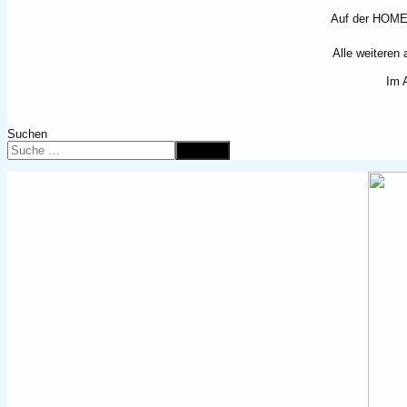
Auf der HOMEP
Alle weiteren 
Im A
Suchen
Suchen