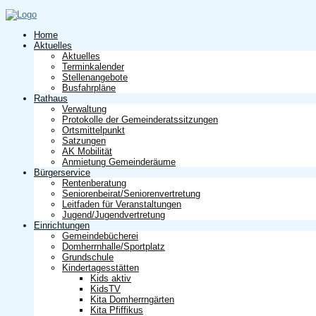
Home
Aktuelles
Aktuelles
Terminkalender
Stellenangebote
Busfahrpläne
Rathaus
Verwaltung
Protokolle der Gemeinderatssitzungen
Ortsmittelpunkt
Satzungen
AK Mobilität
Anmietung Gemeinderäume
Bürgerservice
Rentenberatung
Seniorenbeirat/Seniorenvertretung
Leitfaden für Veranstaltungen
Jugend/Jugendvertretung
Einrichtungen
Gemeindebücherei
Domherrnhalle/Sportplatz
Grundschule
Kindertagesstätten
Kids aktiv
KidsTV
Kita Domherrngärten
Kita Pfiffikus