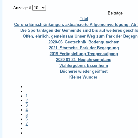
Anzeige #
Beiträge
Titel
Corona Einschränkungen: aktualisierte Allgemeinverfügung. Ab 1
Die Sportanlagen der Gemeinde sind bis auf weiteres geschl
Offen, ehrlich, gemeinsam Unser Weg zum Park der Begeg
2020-06_Geotechnik_Bodengutachten
2021_Startseite_Park der Begegnung
2019 Fertigstellung Treppenaufgang
2020-01-21_Neujahrsempfang
Wahlergebnis Essenheim
Bücherei wieder geöffnet
Kleine Wunder!
1
2
3
4
5
6
7