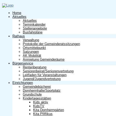
Home
Aktuelles
Aktuelles
Terminkalender
Stellenangebote
Busfahrpläne
Rathaus
Verwaltung
Protokolle der Gemeinderatssitzungen
Ortsmittelpunkt
Satzungen
AK Mobilität
Anmietung Gemeinderäume
Bürgerservice
Rentenberatung
Seniorenbeirat/Seniorenvertretung
Leitfaden für Veranstaltungen
Jugend/Jugendvertretung
Einrichtungen
Gemeindebücherei
Domherrnhalle/Sportplatz
Grundschule
Kindertagesstätten
Kids aktiv
KidsTV
Kita Domherrngärten
Kita Pfiffikus