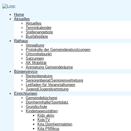
Home
Aktuelles
Aktuelles
Terminkalender
Stellenangebote
Busfahrpläne
Rathaus
Verwaltung
Protokolle der Gemeinderatssitzungen
Ortsmittelpunkt
Satzungen
AK Mobilität
Anmietung Gemeinderäume
Bürgerservice
Rentenberatung
Seniorenbeirat/Seniorenvertretung
Leitfaden für Veranstaltungen
Jugend/Jugendvertretung
Einrichtungen
Gemeindebücherei
Domherrnhalle/Sportplatz
Grundschule
Kindertagesstätten
Kids aktiv
KidsTV
Kita Domherrngärten
Kita Pfiffikus