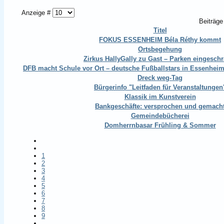
Anzeige #
Beiträge
Titel
FOKUS ESSENHEIM Béla Réthy kommt
Ortsbegehung
Zirkus HallyGally zu Gast – Parken eingeschr
DFB macht Schule vor Ort – deutsche Fußballstars in Essenheim (
Dreck weg-Tag
Bürgerinfo "Leitfaden für Veranstaltungen
Klassik im Kunstverein
Bankgeschäfte: versprochen und gemach
Gemeindebücherei
Domherrnbasar Frühling & Sommer
1
2
3
4
5
6
7
8
9