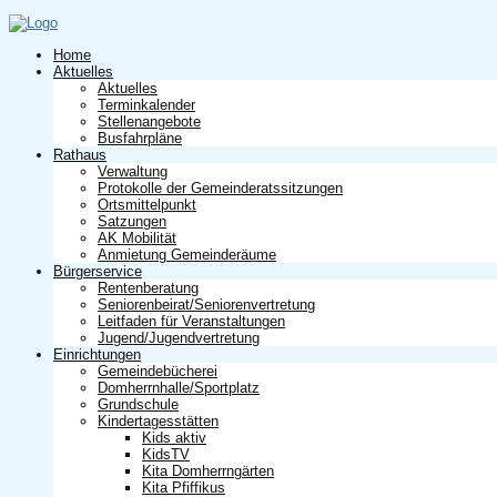
Home
Aktuelles
Aktuelles
Terminkalender
Stellenangebote
Busfahrpläne
Rathaus
Verwaltung
Protokolle der Gemeinderatssitzungen
Ortsmittelpunkt
Satzungen
AK Mobilität
Anmietung Gemeinderäume
Bürgerservice
Rentenberatung
Seniorenbeirat/Seniorenvertretung
Leitfaden für Veranstaltungen
Jugend/Jugendvertretung
Einrichtungen
Gemeindebücherei
Domherrnhalle/Sportplatz
Grundschule
Kindertagesstätten
Kids aktiv
KidsTV
Kita Domherrngärten
Kita Pfiffikus