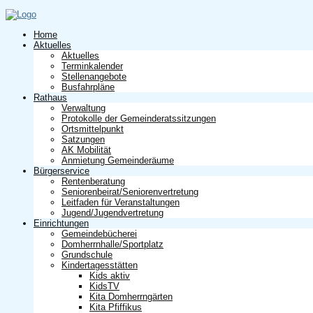
Home
Aktuelles
Aktuelles
Terminkalender
Stellenangebote
Busfahrpläne
Rathaus
Verwaltung
Protokolle der Gemeinderatssitzungen
Ortsmittelpunkt
Satzungen
AK Mobilität
Anmietung Gemeinderäume
Bürgerservice
Rentenberatung
Seniorenbeirat/Seniorenvertretung
Leitfaden für Veranstaltungen
Jugend/Jugendvertretung
Einrichtungen
Gemeindebücherei
Domherrnhalle/Sportplatz
Grundschule
Kindertagesstätten
Kids aktiv
KidsTV
Kita Domherrngärten
Kita Pfiffikus