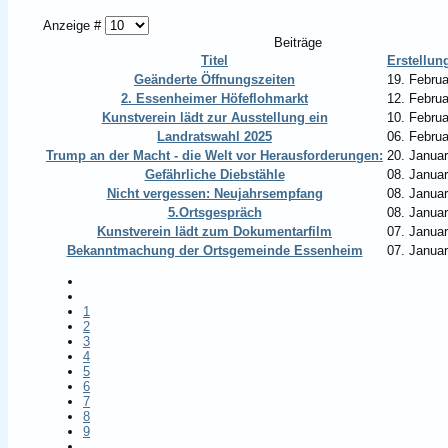
Anzeige #
Beiträge
Titel
Erstellu
Geänderte Öffnungszeiten
19. Febru
2. Essenheimer Höfeflohmarkt
12. Febru
Kunstverein lädt zur Ausstellung ein
10. Febru
Landratswahl 2025
06. Febru
Trump an der Macht - die Welt vor Herausforderungen:
20. Janua
Gefährliche Diebstähle
08. Janua
Nicht vergessen: Neujahrsempfang
08. Janua
5.Ortsgespräch
08. Janua
Kunstverein lädt zum Dokumentarfilm
07. Janua
Bekanntmachung der Ortsgemeinde Essenheim
07. Janua
1
2
3
4
5
6
7
8
9