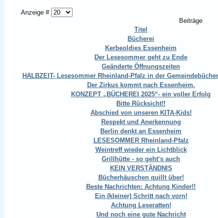
Anzeige #
Beiträge
Titel
Bücherei
Kerbeoldies Essenheim
Der Lesesommer geht zu Ende
Geänderte Öffnungszeiten
HALBZEIT- Lesesommer Rheinland-Pfalz in der Gemeindebüche
Der Zirkus kommt nach Essenheim.
KONZEPT „BÜCHEREI 2025“- ein voller Erfolg
Bitte Rücksicht!!
Abschied von unseren KITA-Kids!
Respekt und Anerkennung
Berlin denkt an Essenheim
LESESOMMER Rheinland-Pfalz
Weintreff wieder ein Lichtblick
Grillhütte - so geht‘s auch
KEIN VERSTÄNDNIS
Bücherhäuschen quillt über!
Beste Nachrichten: Achtung Kinder!!
Ein (kleiner) Schritt nach vorn!
Achtung Leseratten!
Und noch eine gute Nachricht