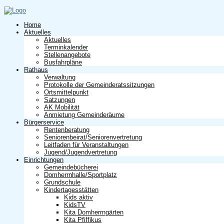
Home
Aktuelles
Aktuelles
Terminkalender
Stellenangebote
Busfahrpläne
Rathaus
Verwaltung
Protokolle der Gemeinderatssitzungen
Ortsmittelpunkt
Satzungen
AK Mobilität
Anmietung Gemeinderäume
Bürgerservice
Rentenberatung
Seniorenbeirat/Seniorenvertretung
Leitfaden für Veranstaltungen
Jugend/Jugendvertretung
Einrichtungen
Gemeindebücherei
Domherrnhalle/Sportplatz
Grundschule
Kindertagesstätten
Kids aktiv
KidsTV
Kita Domherrngärten
Kita Pfiffikus