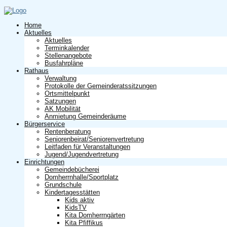
Home
Aktuelles
Aktuelles
Terminkalender
Stellenangebote
Busfahrpläne
Rathaus
Verwaltung
Protokolle der Gemeinderatssitzungen
Ortsmittelpunkt
Satzungen
AK Mobilität
Anmietung Gemeinderäume
Bürgerservice
Rentenberatung
Seniorenbeirat/Seniorenvertretung
Leitfaden für Veranstaltungen
Jugend/Jugendvertretung
Einrichtungen
Gemeindebücherei
Domherrnhalle/Sportplatz
Grundschule
Kindertagesstätten
Kids aktiv
KidsTV
Kita Domherrngärten
Kita Pfiffikus