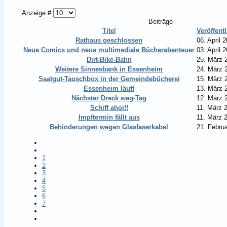
Anzeige #
Beiträge
Titel
Veröffen
Rathaus geschlossen
06. April 
Neue Comics und neue multimediale Bücherabenteuer
03. April 
Dirt-Bike-Bahn
25. März 
Weitere Sinnesbank in Essenheim
24. März 
Saatgut-Tauschbox in der Gemeindebücherei
15. März 
Essenheim läuft
13. März 
Nächster Dreck weg-Tag
12. März 
Schiff ahoi!!
11. März 
Impftermin fällt aus
11. März 
Behinderungen wegen Glasfaserkabel
21. Febru
1
2
3
4
5
6
7